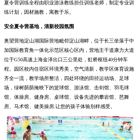
夏令营训练全程由职业游泳教练担任训练老师，制定专业训
练计划，因材施教，寓教于乐。
安全夏令营基地，清新校园氛围
奥望营地淀山湖国际营地毗邻淀山湖畔，位于长三坐落于中
加国际教育角一体化示范区核心区内，营地主干道康力大道
位于G50高速上海金泽出口三公里处，虹桥枢纽40分钟车
程。园区校内住宿区环境秀美，空气清新，教学区体育设施
齐全一流，教学场所整洁，四处环绕的田径运动场、足球
场，绿树荫荫掩映下的篮球馆、游泳馆、击剑馆、羽毛球
馆、体操房、健身房、桌球馆、设备先进的攀岩馆、芭舞
房、马术馆、健美操房.让您的孩子体验别样感受。