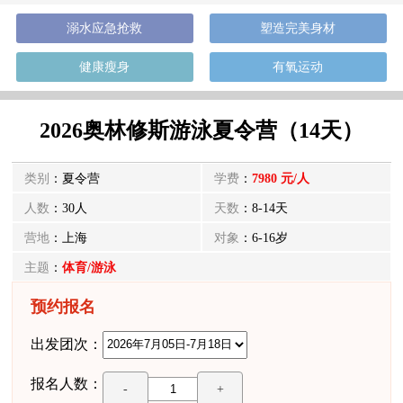
溺水应急抢救
塑造完美身材
健康瘦身
有氧运动
2026奥林修斯游泳夏令营（14天）
类别
：夏令营
学费
：
7980 元/人
人数
：30人
天数
：8-14天
营地
：上海
对象
：6-16岁
主题
：
体育/游泳
预约报名
出发团次：
报名人数：
-
+