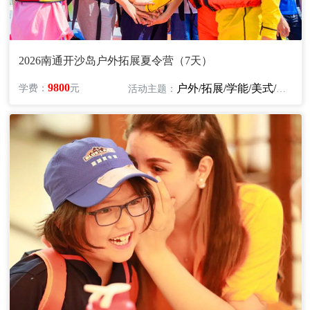
2026南通开沙岛户外拓展夏令营（7天）
9800
户外/拓展/学能/美式/英语/艺术
学费：
元
活动主题：