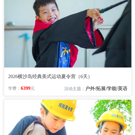
2026横沙岛经典美式运动夏令营（6天）
6399
户外/拓展/学能/英语
学费：
元
活动主题：