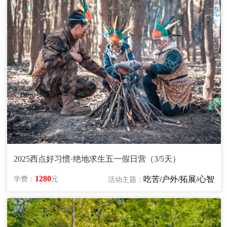
2025西点好习惯·绝地求生五一假日营（3/5天）
1280
吃苦/户外/拓展/心智
学费：
元
活动主题：