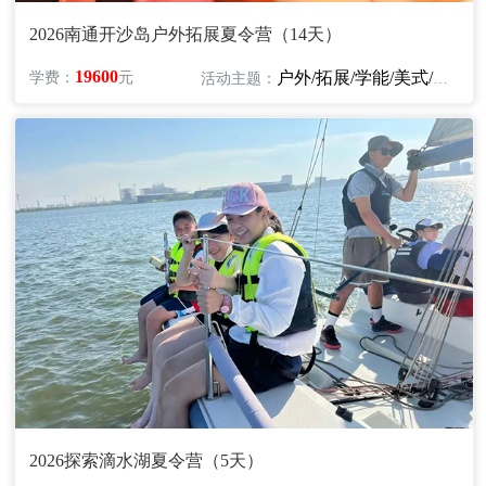
2026南通开沙岛户外拓展夏令营（14天）
19600
户外/拓展/学能/美式/英语/艺术
学费：
元
活动主题：
2026探索滴水湖夏令营（5天）