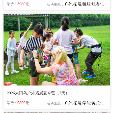
3980
户外/拓展/帆船/航海/海滨
学费：
元
活动主题：
2026太阳岛户外拓展夏令营（7天）
9800
户外/拓展/学能/美式/英语
学费：
元
活动主题：