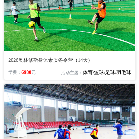
2026奥林修斯身体素质冬令营（14天）
6980
体育/篮球/足球/羽毛球
学费：
元
活动主题：