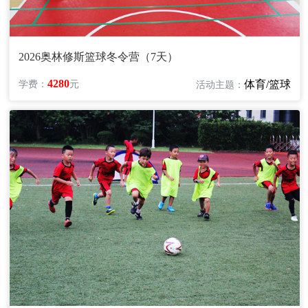
2026奥林修斯篮球冬令营（7天）
4280
体育/篮球
学费：
元
活动主题：