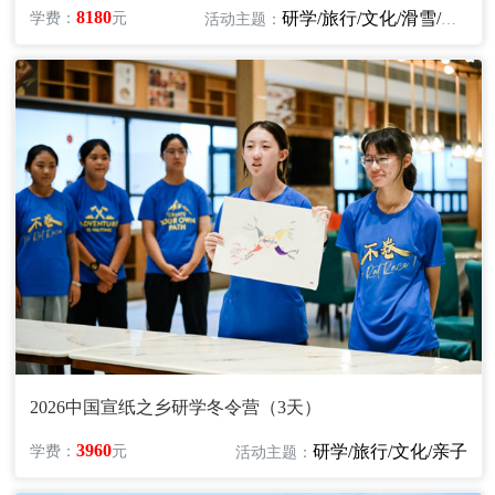
8180
研学/旅行/文化/滑雪/亲子
学费：
元
活动主题：
2026中国宣纸之乡研学冬令营（3天）
3960
研学/旅行/文化/亲子
学费：
元
活动主题：