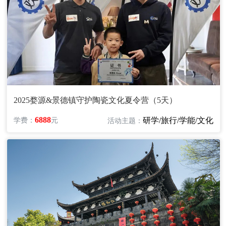
2025婺源&景德镇守护陶瓷文化夏令营（5天）
6888
研学/旅行/学能/文化
学费：
元
活动主题：