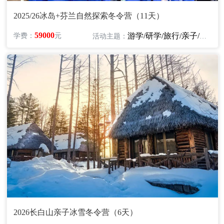
2025/26冰岛+芬兰自然探索冬令营（11天）
59000
游学/研学/旅行/亲子/探险/自然
学费：
元
活动主题：
2026长白山亲子冰雪冬令营（6天）