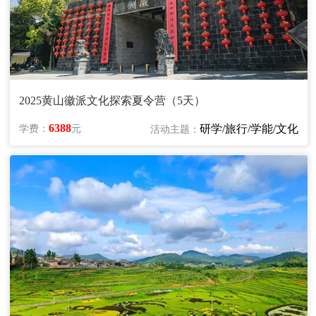
2025黄山徽派文化探索夏令营（5天）
6388
研学/旅行/学能/文化
学费：
元
活动主题：